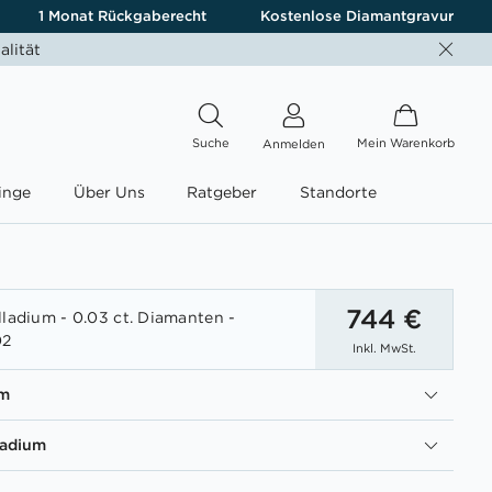
1 Monat Rückgaberecht
Kostenlose Diamantgravur
alität
Suche
Mein Warenkorb
Anmelden
inge
Über Uns
Ratgeber
Standorte
744 €
lladium - 0.03 ct. Diamanten -
02
Inkl. MwSt.
um
ladium