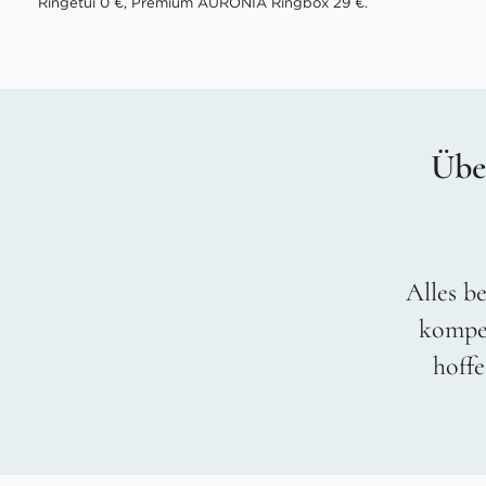
Ringetui 0 €, Premium AURONIA Ringbox 29 €.
Übe
Alles be
kompet
hoffe