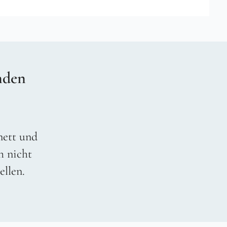
nden
 nett und
h nicht
ellen.