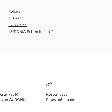
Poliert
3.0 mm
1 x 0.03 ct.
AURONIA Echtheitszertifikat
ertifikat für
Kostenloses
n von AURONIA
Ringgrößenband