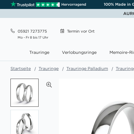
100% Made in 
Hervorragend
AURO
05921 7273775
Termin
vor Ort
Mo - Fr 8 bis 17 Uhr
Trauringe
Verlobungsringe
Memoire-Ri
Startseite
Trauringe
Trauringe Palladium
Trauring
Zum
Ende
der
Bildgalerie
springen