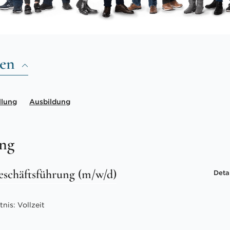
len
llung
Ausbildung
ung
eschäftsführung (m/w/d)
Deta
nis: Vollzeit