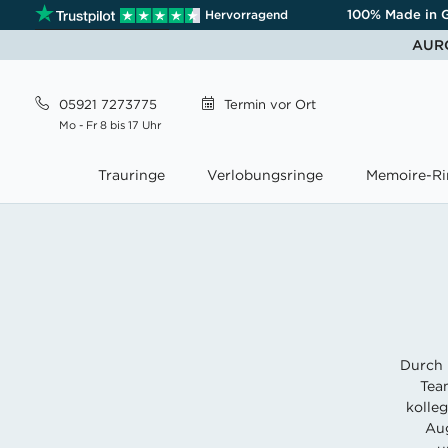
100% Made in 
Hervorragend
AURO
‹
›
05921 7273775
Termin
vor Ort
Mo - Fr 8 bis 17 Uhr
Trauringe
Verlobungsringe
Memoire-Ri
Durch 
Tea
kolle
Aug