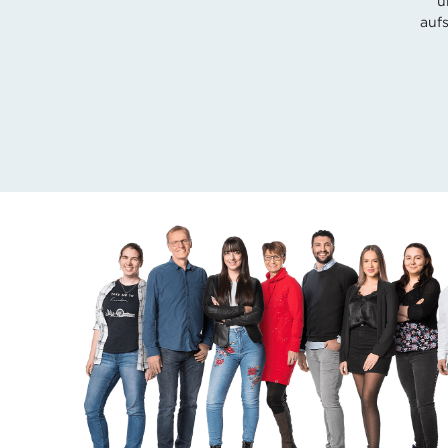
u
auf