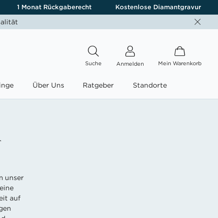
1 Monat Rückgaberecht
Kostenlose Diamantgravur
alität
Suche
Mein Warenkorb
Anmelden
inge
Über Uns
Ratgeber
Standorte
A
m unser
eine
it auf
igen