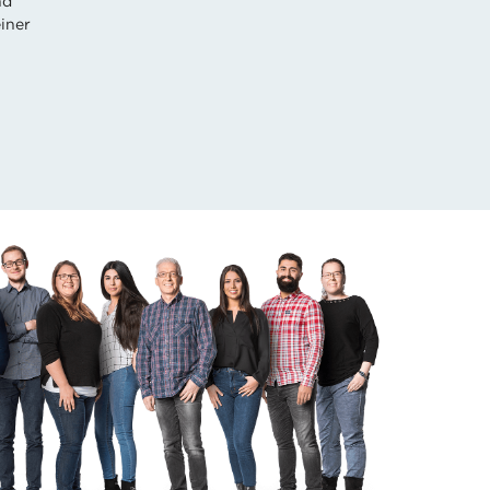
nd
iner