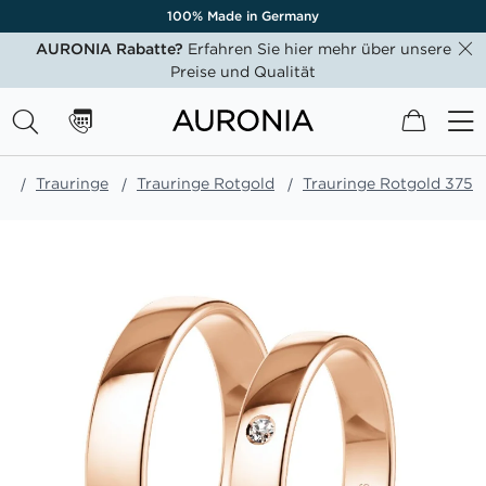
100% Made in Germany
AURONIA Rabatte?
Erfahren Sie hier mehr über unsere
Preise und Qualität
Mein W
te
Trauringe
Trauringe Rotgold
Trauringe Rotgold 375
Zum
Ende
der
Bildgalerie
springen