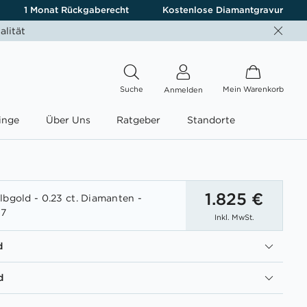
1 Monat Rückgaberecht
Kostenlose Diamantgravur
alität
Suche
Mein Warenkorb
Anmelden
inge
Über Uns
Ratgeber
Standorte
1.825 €
lbgold - 0.23 ct. Diamanten -
37
Inkl. MwSt.
d
d