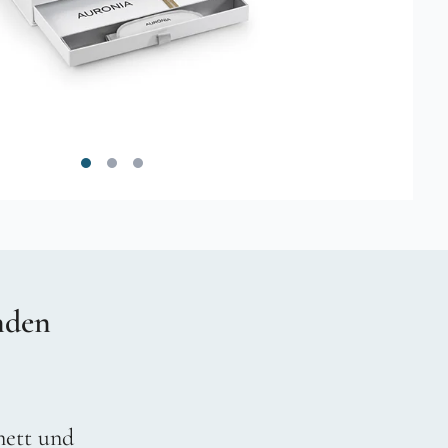
nden
 nett und