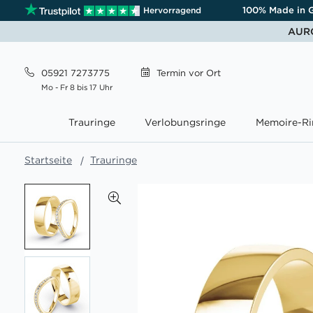
100% Made in 
Hervorragend
AURO
05921 7273775
Termin
vor Ort
Mo - Fr 8 bis 17 Uhr
Trauringe
Verlobungsringe
Memoire-Ri
Startseite
Trauringe
Zum
Ende
der
Bildgalerie
springen