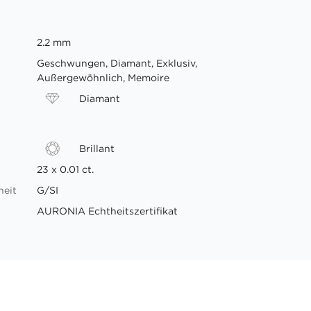
2.2 mm
Geschwungen, Diamant, Exklusiv,
Außergewöhnlich, Memoire
Diamant
Brillant
23 x 0.01 ct.
heit
G/SI
AURONIA Echtheitszertifikat