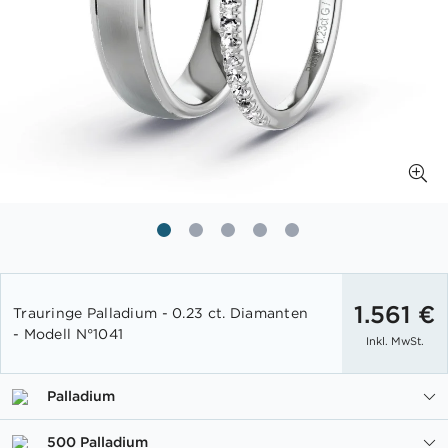
Zum
Anfang
1.561 €
Trauringe Palladium - 0.23 ct. Diamanten
der
- Modell N°1041
Inkl. MwSt.
Bildgalerie
springen
Palladium
500 Palladium