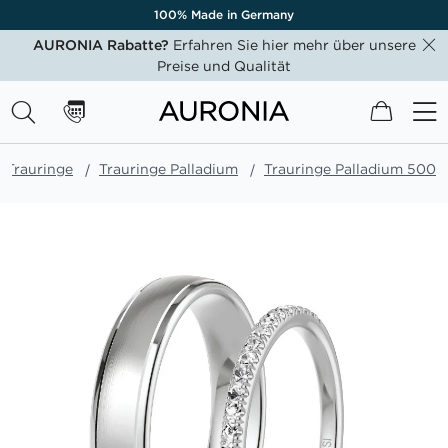
100% Made in Germany
AURONIA Rabatte?
Erfahren Sie hier mehr über unsere
Preise und Qualität
Mein W
Trauringe
Trauringe Palladium
Trauringe Palladium 500
Zum
Ende
der
Bildgalerie
springen