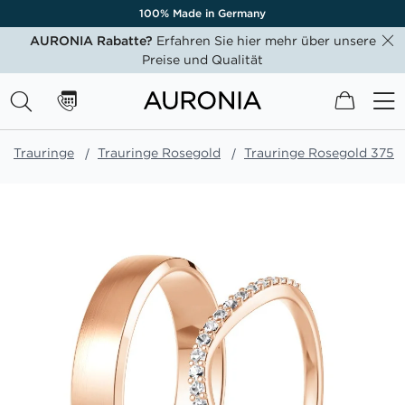
100% Made in Germany
AURONIA Rabatte?
Erfahren Sie hier mehr über unsere
Preise und Qualität
Mein W
Trauringe
Trauringe Rosegold
Trauringe Rosegold 375
Zum
Ende
der
Bildgalerie
springen