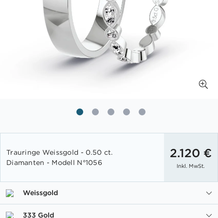
Zum
Anfang
2.120 €
Trauringe Weissgold - 0.50 ct.
der
Diamanten - Modell N°1056
Inkl. MwSt.
Bildgalerie
springen
Weissgold
333 Gold