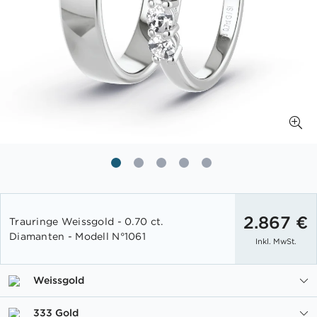
Zum
Anfang
2.867 €
Trauringe Weissgold - 0.70 ct.
der
Diamanten - Modell N°1061
Inkl. MwSt.
Bildgalerie
springen
Weissgold
333 Gold