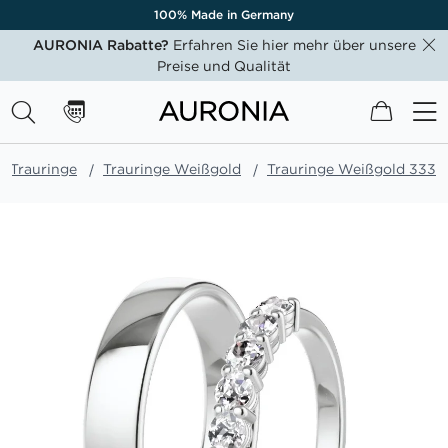
100% Made in Germany
AURONIA Rabatte?
Erfahren Sie hier mehr über unsere
Preise und Qualität
Mein W
Trauringe
Trauringe Weißgold
Trauringe Weißgold 333
Zum
Ende
der
Bildgalerie
springen