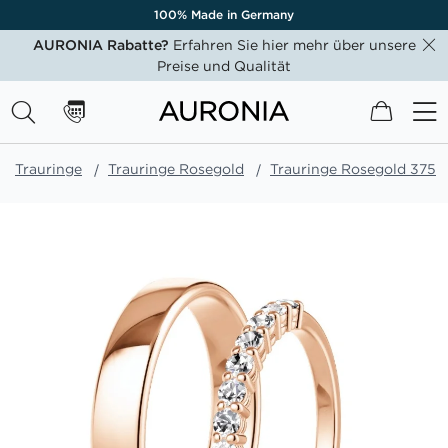
100% Made in Germany
AURONIA Rabatte?
Erfahren Sie hier mehr über unsere
Preise und Qualität
Mein W
Trauringe
Trauringe Rosegold
Trauringe Rosegold 375
Zum
Ende
der
Bildgalerie
springen