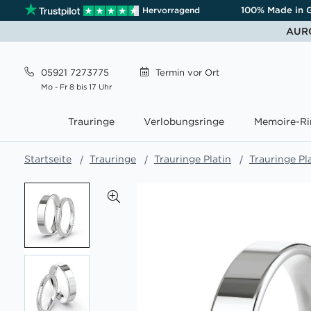
100% Made in 
Hervorragend
AURO
05921 7273775
Termin
vor Ort
Mo - Fr 8 bis 17 Uhr
Trauringe
Verlobungsringe
Memoire-Ri
Startseite
Trauringe
Trauringe Platin
Trauringe Pl
Zum
Ende
der
Bildgalerie
springen