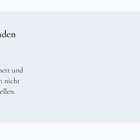
nden
 nett und
h nicht
ellen.