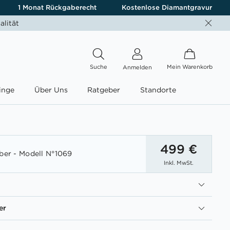
1 Monat Rückgaberecht
Kostenlose Diamantgravur
alität
Suche
Mein Warenkorb
Anmelden
inge
Über Uns
Ratgeber
Standorte
499 €
lber - Modell N°1069
Inkl. MwSt.
er