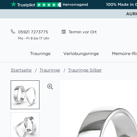
100% Made in 
Hervorragend
AURO
05921 7273775
Termin
vor Ort
Mo - Fr 8 bis 17 Uhr
Trauringe
Verlobungsringe
Memoire-Ri
Startseite
Trauringe
Trauringe Silber
Zum
Ende
der
Bildgalerie
springen