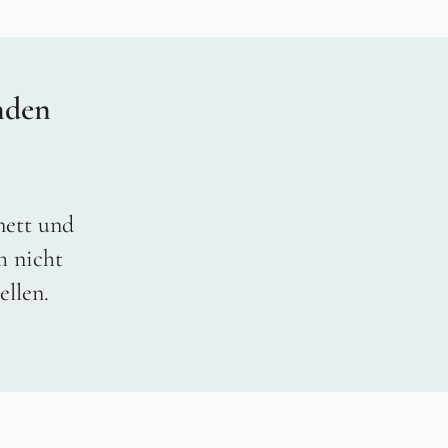
nden
 nett und
h nicht
ellen.