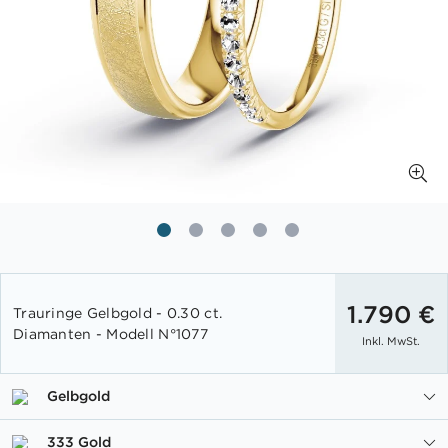
Zum
Anfang
1.790 €
Trauringe Gelbgold - 0.30 ct.
der
Diamanten - Modell N°1077
Inkl. MwSt.
Bildgalerie
springen
Gelbgold
333 Gold