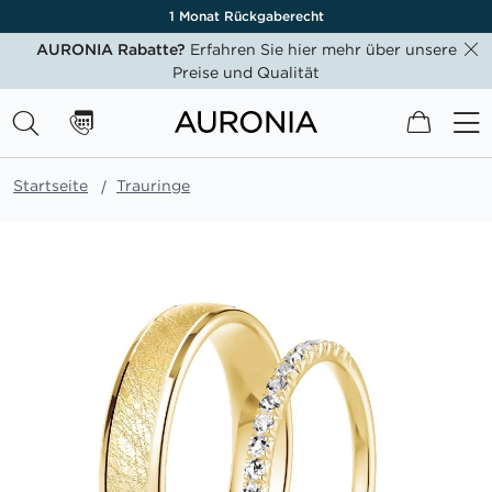
1 Monat Rückgaberecht
AURONIA Rabatte?
Erfahren Sie hier mehr über unsere
Preise und Qualität
Mein W
Startseite
Trauringe
Zum
Ende
der
Bildgalerie
springen