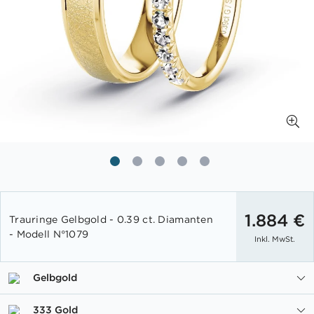
Zum
Anfang
1.884 €
Trauringe Gelbgold - 0.39 ct. Diamanten
der
- Modell N°1079
Inkl. MwSt.
Bildgalerie
springen
Gelbgold
333 Gold