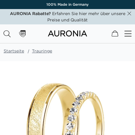
100% Made in Germany
AURONIA Rabatte?
Erfahren Sie hier mehr über unsere
Preise und Qualität
Mein W
Startseite
Trauringe
Zum
Ende
der
Bildgalerie
springen