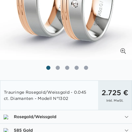
Zum
Anfang
2.725 €
Trauringe Rosegold/Weissgold - 0.045
der
ct. Diamanten - Modell N°1302
Inkl. MwSt.
Bildgalerie
springen
Rosegold/Weissgold
585 Gold