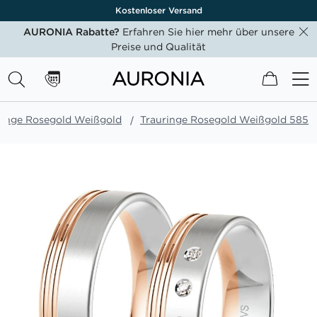
Kostenloser Versand
AURONIA Rabatte?
Erfahren Sie hier mehr über unsere
Preise und Qualität
Mein W
ringe Rosegold Weißgold
Trauringe Rosegold Weißgold 585
Zum
Ende
der
Bildgalerie
springen