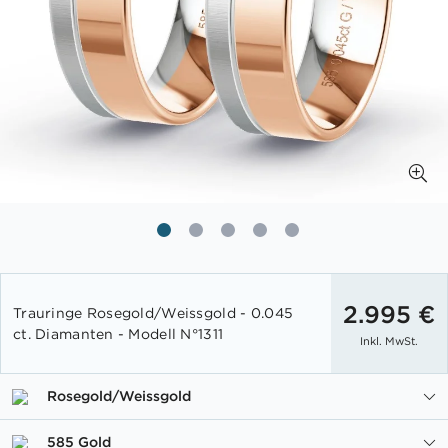
Zum
Anfang
2.995 €
Trauringe Rosegold/Weissgold - 0.045
der
ct. Diamanten - Modell N°1311
Inkl. MwSt.
Bildgalerie
springen
Rosegold/Weissgold
585 Gold