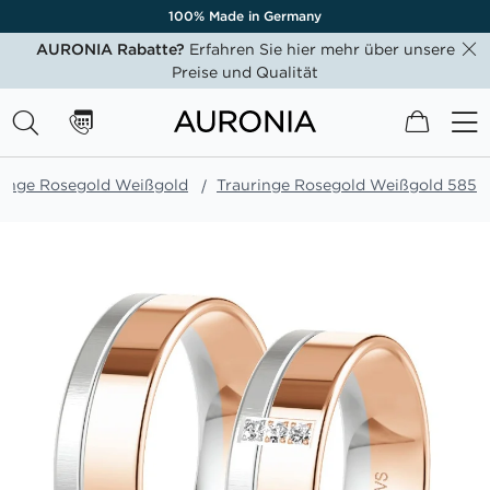
100% Made in Germany
AURONIA Rabatte?
Erfahren Sie hier mehr über unsere
Preise und Qualität
Mein W
ringe Rosegold Weißgold
Trauringe Rosegold Weißgold 585
Zum
Ende
der
Bildgalerie
springen