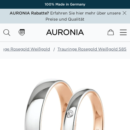
100% Made in Germany
AURONIA Rabatte?
Erfahren Sie hier mehr über unsere
Preise und Qualität
Mein W
ringe Rosegold Weißgold
Trauringe Rosegold Weißgold 585
Zum
Ende
der
Bildgalerie
springen