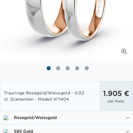
Zum
Anfang
1.905 €
Trauringe Rosegold/Weissgold - 0.02
der
ct. Diamanten - Modell N°1404
Inkl. MwSt.
Bildgalerie
springen
Rosegold/Weissgold
585 Gold