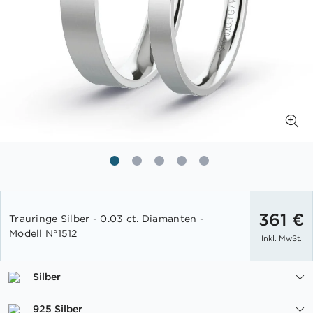
Zum
Anfang
361 €
Trauringe Silber - 0.03 ct. Diamanten -
der
Modell N°1512
Inkl. MwSt.
Bildgalerie
springen
Silber
925 Silber