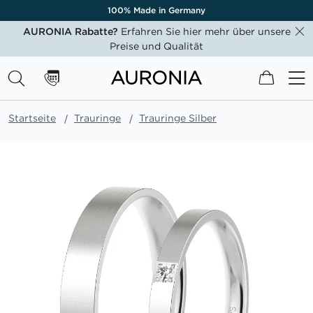
100% Made in Germany
AURONIA Rabatte?
Erfahren Sie hier mehr über unsere
Preise und Qualität
Mein W
Startseite
Trauringe
Trauringe Silber
Zum
Ende
der
Bildgalerie
springen