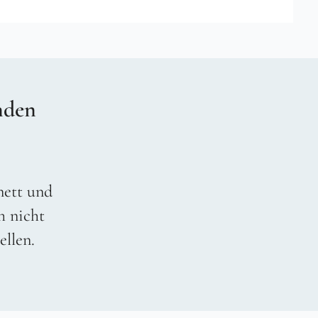
nden
 nett und
h nicht
ellen.