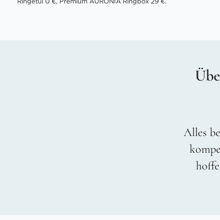
Ringetui 0 €, Premium AURONIA Ringbox 29 €.
Übe
Alles be
kompet
hoffe