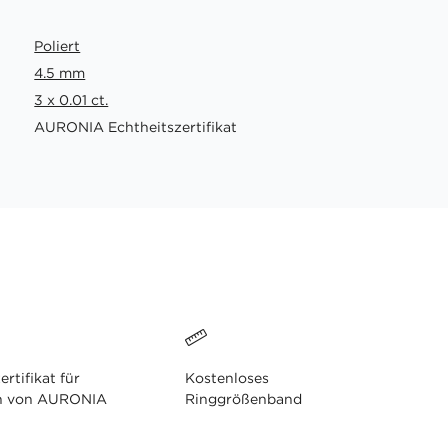
Poliert
4.5 mm
3 x 0.01 ct.
AURONIA Echtheitszertifikat
ertifikat für
Kostenloses
n von AURONIA
Ringgrößenband