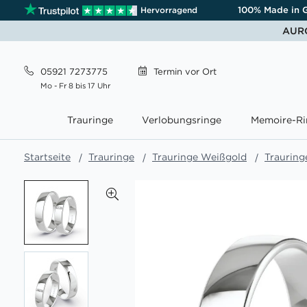
100% Made in 
Hervorragend
AURO
05921 7273775
Termin
vor Ort
Mo - Fr 8 bis 17 Uhr
Trauringe
Verlobungsringe
Memoire-Ri
Startseite
Trauringe
Trauringe Weißgold
Trauring
Zum
Ende
der
Bildgalerie
springen