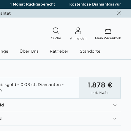
1 Monat Rückgaberecht
Kostenlose Diamantgravur
alität
Suche
Mein Warenkorb
Anmelden
inge
Über Uns
Ratgeber
Standorte
1.878 €
issgold - 0.03 ct. Diamanten -
0
Inkl. MwSt.
ld
d