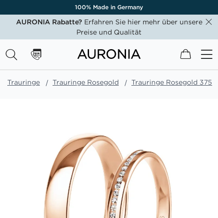
100% Made in Germany
AURONIA Rabatte?
Erfahren Sie hier mehr über unsere
Preise und Qualität
Mein W
Trauringe
Trauringe Rosegold
Trauringe Rosegold 375
Zum
Ende
der
Bildgalerie
springen