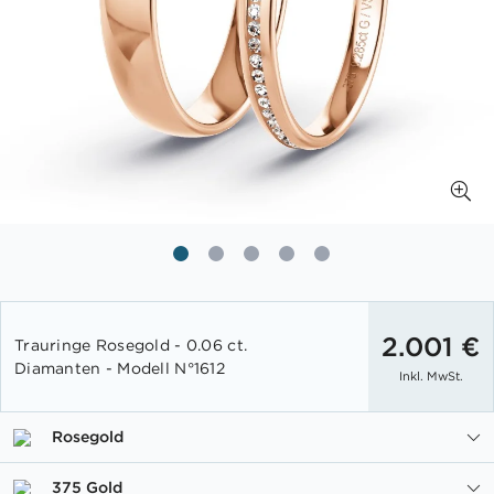
Zum
Anfang
2.001 €
Trauringe Rosegold - 0.06 ct.
der
Diamanten - Modell N°1612
Inkl. MwSt.
Bildgalerie
springen
Rosegold
375 Gold