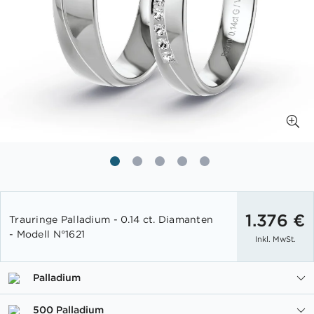
Zum
Anfang
1.376 €
Trauringe Palladium - 0.14 ct. Diamanten
der
- Modell N°1621
Inkl. MwSt.
Bildgalerie
springen
Palladium
500 Palladium