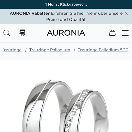
1 Monat Rückgaberecht
AURONIA Rabatte?
Erfahren Sie hier mehr über unsere
Preise und Qualität
Mein W
Trauringe
Trauringe Palladium
Trauringe Palladium 500
Zum
Ende
der
Bildgalerie
springen