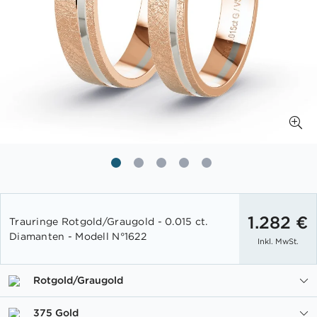
Zum
Anfang
1.282 €
Trauringe Rotgold/Graugold - 0.015 ct.
der
Diamanten - Modell N°1622
Inkl. MwSt.
Bildgalerie
springen
Rotgold/Graugold
375 Gold