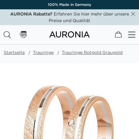
100% Made in Germany
AURONIA Rabatte?
Erfahren Sie hier mehr über unsere
Preise und Qualität
Mein W
Startseite
Trauringe
Trauringe Rotgold Graugold
Zum
Ende
der
Bildgalerie
springen