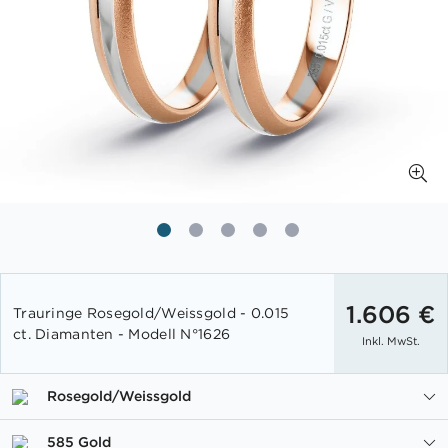
Zum
Anfang
1.606 €
Trauringe Rosegold/Weissgold - 0.015
der
ct. Diamanten - Modell N°1626
Inkl. MwSt.
Bildgalerie
springen
Rosegold/Weissgold
585 Gold