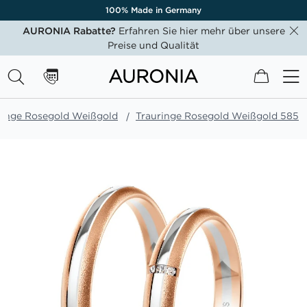
100% Made in Germany
AURONIA Rabatte?
Erfahren Sie hier mehr über unsere
Preise und Qualität
Mein W
ringe Rosegold Weißgold
Trauringe Rosegold Weißgold 585
Zum
Ende
der
Bildgalerie
springen