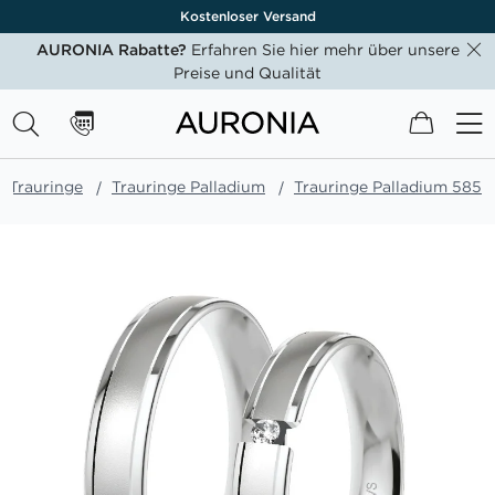
Kostenloser Versand
AURONIA Rabatte?
Erfahren Sie hier mehr über unsere
Preise und Qualität
Mein W
Trauringe
Trauringe Palladium
Trauringe Palladium 585
Zum
Ende
der
Bildgalerie
springen