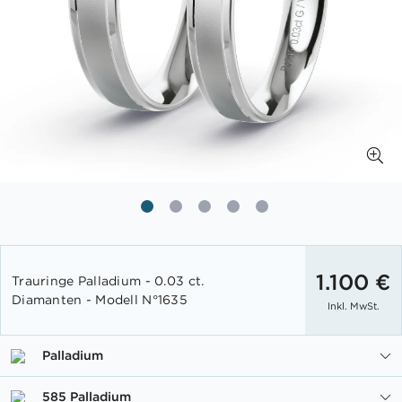
Zum
Anfang
1.100 €
Trauringe Palladium - 0.03 ct.
der
Diamanten - Modell N°1635
Inkl. MwSt.
Bildgalerie
springen
Palladium
585 Palladium