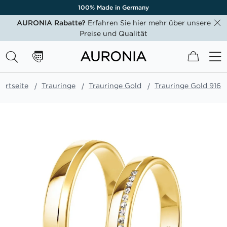
100% Made in Germany
AURONIA Rabatte?
Erfahren Sie hier mehr über unsere
Preise und Qualität
Mein W
tartseite
Trauringe
Trauringe Gold
Trauringe Gold 916
Zum
Ende
der
Bildgalerie
springen