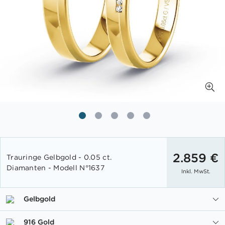
Zum
Anfang
2.859 €
Trauringe Gelbgold - 0.05 ct.
der
Diamanten - Modell N°1637
Inkl. MwSt.
Bildgalerie
springen
Gelbgold
916 Gold