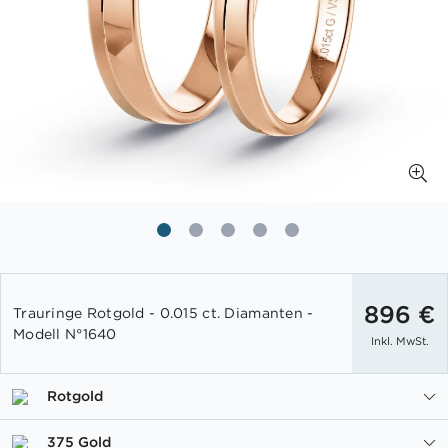
Zum
Anfang
896 €
Trauringe Rotgold - 0.015 ct. Diamanten -
der
Modell N°1640
Inkl. MwSt.
Bildgalerie
springen
Rotgold
375 Gold