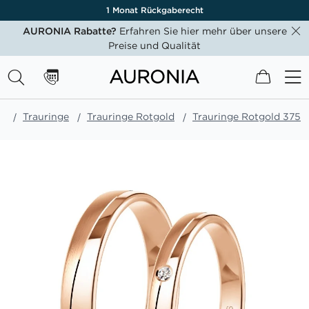
1 Monat Rückgaberecht
AURONIA Rabatte?
Erfahren Sie hier mehr über unsere
Preise und Qualität
Mein W
te
Trauringe
Trauringe Rotgold
Trauringe Rotgold 375
Zum
Ende
der
Bildgalerie
springen