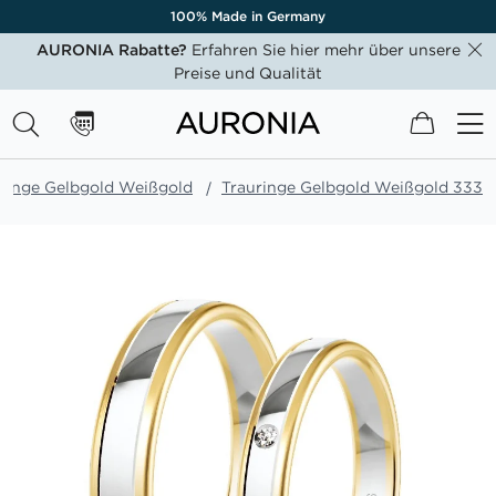
100% Made in Germany
AURONIA Rabatte?
Erfahren Sie hier mehr über unsere
Preise und Qualität
Mein W
ringe Gelbgold Weißgold
Trauringe Gelbgold Weißgold 333
Zum
Ende
der
Bildgalerie
springen