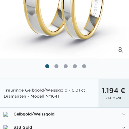
Zum
Anfang
1.194 €
Trauringe Gelbgold/Weissgold - 0.01 ct.
der
Diamanten - Modell N°1641
Inkl. MwSt.
Bildgalerie
springen
Gelbgold/Weissgold
333 Gold