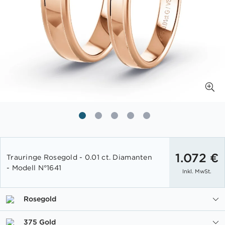
Zum
Anfang
1.072 €
Trauringe Rosegold - 0.01 ct. Diamanten
der
- Modell N°1641
Inkl. MwSt.
Bildgalerie
springen
Rosegold
375 Gold