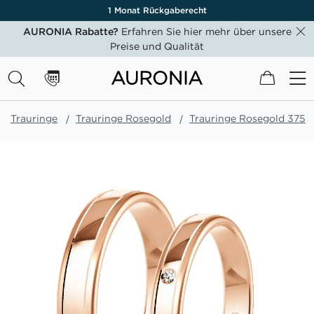
1 Monat Rückgaberecht
AURONIA Rabatte?
Erfahren Sie hier mehr über unsere
Preise und Qualität
Mein W
Trauringe
Trauringe Rosegold
Trauringe Rosegold 375
Zum
Ende
der
Bildgalerie
springen