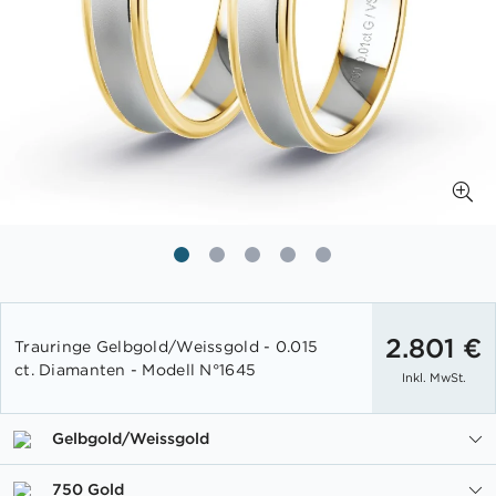
Zum
Anfang
2.801 €
Trauringe Gelbgold/Weissgold - 0.015
der
ct. Diamanten - Modell N°1645
Inkl. MwSt.
Bildgalerie
springen
Gelbgold/Weissgold
750 Gold