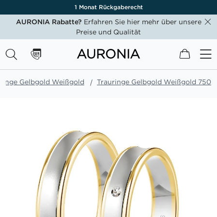
1 Monat Rückgaberecht
AURONIA Rabatte?
Erfahren Sie hier mehr über unsere
Preise und Qualität
Mein W
ringe Gelbgold Weißgold
Trauringe Gelbgold Weißgold 750
Zum
Ende
der
Bildgalerie
springen