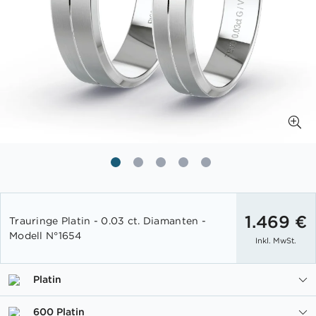
Zum
Anfang
1.469 €
Trauringe Platin - 0.03 ct. Diamanten -
der
Modell N°1654
Inkl. MwSt.
Bildgalerie
springen
Platin
600 Platin