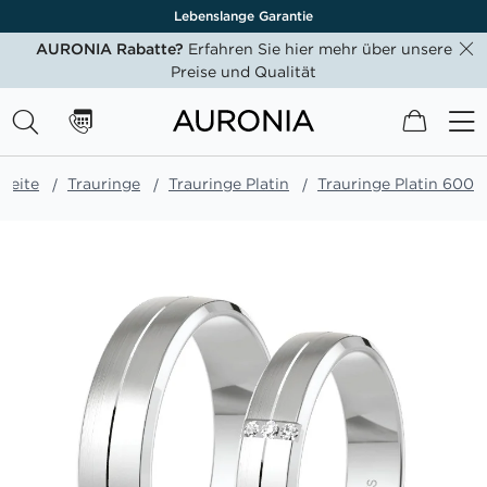
Lebenslange Garantie
AURONIA Rabatte?
Erfahren Sie hier mehr über unsere
Preise und Qualität
Mein W
tseite
Trauringe
Trauringe Platin
Trauringe Platin 600
Zum
Ende
der
Bildgalerie
springen