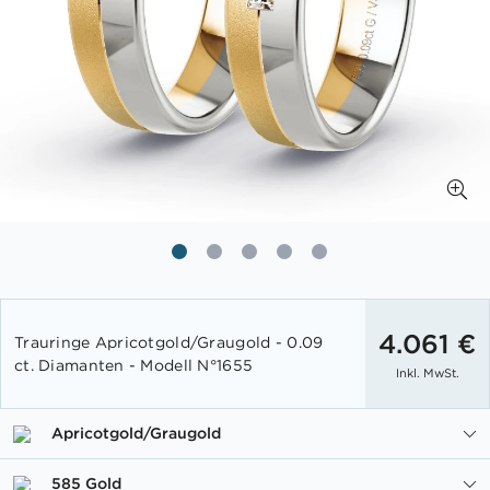
Zum
Anfang
4.061 €
Trauringe Apricotgold/Graugold - 0.09
der
ct. Diamanten - Modell N°1655
Inkl. MwSt.
Bildgalerie
springen
Apricotgold/Graugold
585 Gold