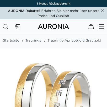
1 Monat Rückgaberecht
AURONIA Rabatte?
Erfahren Sie hier mehr über unsere
Preise und Qualität
Mein W
Startseite
Trauringe
Trauringe Apricotgold Graugold
Zum
Ende
der
Bildgalerie
springen