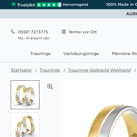
100% Made in 
Hervorragend
AURO
05921 7273775
Termin
vor Ort
Mo - Fr 8 bis 17 Uhr
Trauringe
Verlobungsringe
Memoire-Ri
Startseite
Trauringe
Trauringe Gelbgold Weißgold
Zum
Ende
der
Bildgalerie
springen