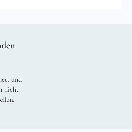
nden
 nett und
h nicht
ellen.