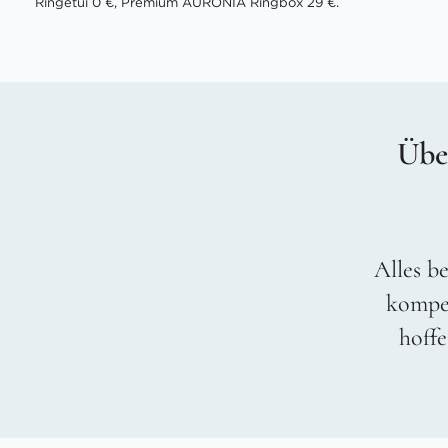
Ringetui 0 €, Premium AURONIA Ringbox 29 €.
Übe
Alles be
kompet
hoffe