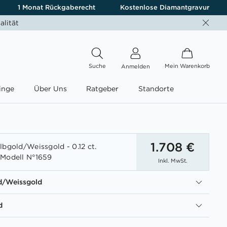
1 Monat Rückgaberecht
Kostenlose Diamantgravur
alität
Suche
Mein Warenkorb
Anmelden
inge
Über Uns
Ratgeber
Standorte
1.708 €
lbgold/Weissgold - 0.12 ct.
 Modell N°1659
Inkl. MwSt.
d/Weissgold
d