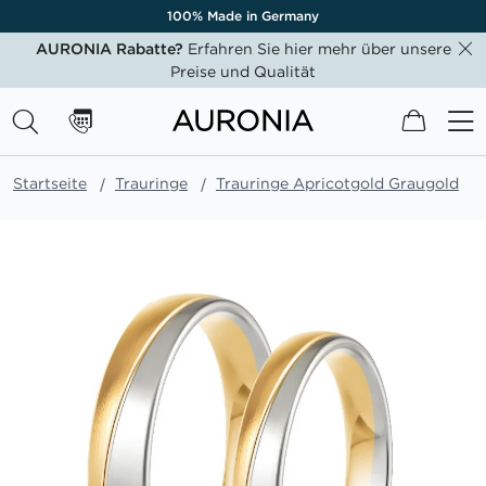
100% Made in Germany
AURONIA Rabatte?
Erfahren Sie hier mehr über unsere
Preise und Qualität
Mein W
Startseite
Trauringe
Trauringe Apricotgold Graugold
Zum
Ende
der
Bildgalerie
springen