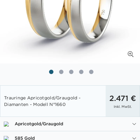
Zum
Anfang
2.471 €
Trauringe Apricotgold/Graugold -
der
Diamanten - Modell N°1660
Inkl. MwSt.
Bildgalerie
springen
Apricotgold/Graugold
585 Gold