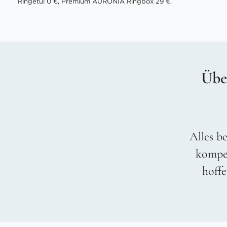
Ringetui 0 €, Premium AURONIA Ringbox 29 €.
Übe
Alles be
kompet
hoffe