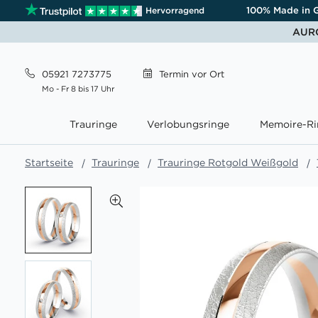
100% Made in 
Hervorragend
AURO
05921 7273775
Termin
vor Ort
Mo - Fr 8 bis 17 Uhr
Trauringe
Verlobungsringe
Memoire-Ri
Startseite
Trauringe
Trauringe Rotgold Weißgold
Zum
Ende
der
Bildgalerie
springen