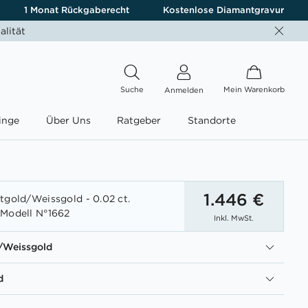
1 Monat Rückgaberecht
Kostenlose Diamantgravur
alität
Suche
Mein Warenkorb
Anmelden
inge
Über Uns
Ratgeber
Standorte
1.446 €
tgold/Weissgold - 0.02 ct.
 Modell N°1662
Inkl. MwSt.
/Weissgold
d