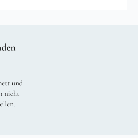
nden
 nett und
h nicht
ellen.