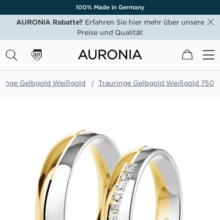
100% Made in Germany
AURONIA Rabatte?
Erfahren Sie hier mehr über unsere
Preise und Qualität
Mein W
ringe Gelbgold Weißgold
Trauringe Gelbgold Weißgold 750
Zum
Ende
der
Bildgalerie
springen