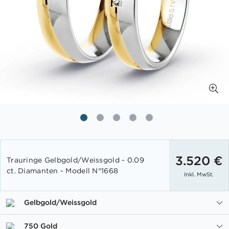
Zum
Anfang
3.520 €
Trauringe Gelbgold/Weissgold - 0.09
der
ct. Diamanten - Modell N°1668
Inkl. MwSt.
Bildgalerie
springen
Gelbgold/Weissgold
750 Gold