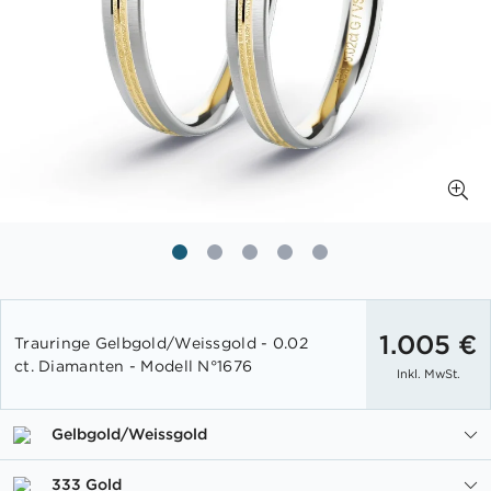
Zum
Anfang
1.005 €
Trauringe Gelbgold/Weissgold - 0.02
der
ct. Diamanten - Modell N°1676
Inkl. MwSt.
Bildgalerie
springen
Gelbgold/Weissgold
333 Gold