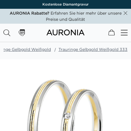
Kostenlose Diamantgravur
AURONIA Rabatte?
Erfahren Sie hier mehr über unsere
Preise und Qualität
Mein W
ringe Gelbgold Weißgold
Trauringe Gelbgold Weißgold 333
Zum
Ende
der
Bildgalerie
springen