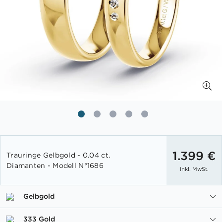
Zum
Anfang
1.399 €
Trauringe Gelbgold - 0.04 ct.
der
Diamanten - Modell N°1686
Inkl. MwSt.
Bildgalerie
springen
Gelbgold
333 Gold