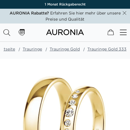
1 Monat Rückgaberecht
AURONIA Rabatte?
Erfahren Sie hier mehr über unsere
Preise und Qualität
Mein W
artseite
Trauringe
Trauringe Gold
Trauringe Gold 333
Zum
Ende
der
Bildgalerie
springen