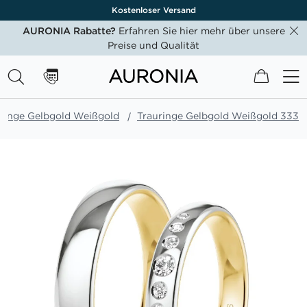
Kostenloser Versand
AURONIA Rabatte?
Erfahren Sie hier mehr über unsere
Preise und Qualität
Mein W
ringe Gelbgold Weißgold
Trauringe Gelbgold Weißgold 333
Zum
Ende
der
Bildgalerie
springen