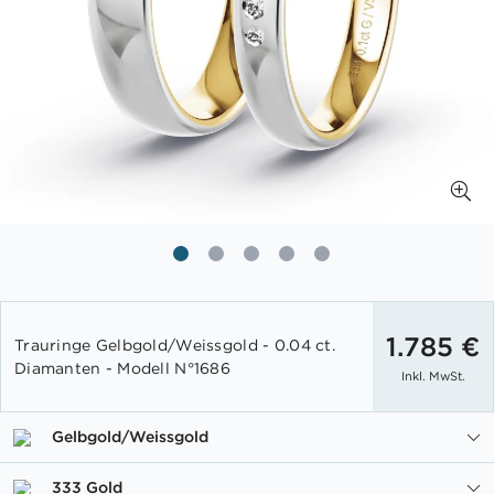
Zum
Anfang
1.785 €
Trauringe Gelbgold/Weissgold - 0.04 ct.
der
Diamanten - Modell N°1686
Inkl. MwSt.
Bildgalerie
springen
Gelbgold/Weissgold
333 Gold