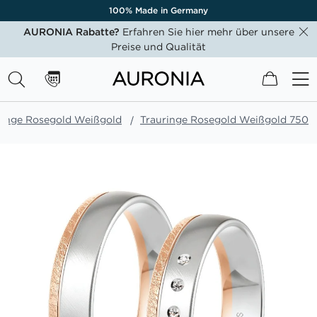
100% Made in Germany
AURONIA Rabatte?
Erfahren Sie hier mehr über unsere
Preise und Qualität
Mein W
ringe Rosegold Weißgold
Trauringe Rosegold Weißgold 750
Zum
Ende
der
Bildgalerie
springen