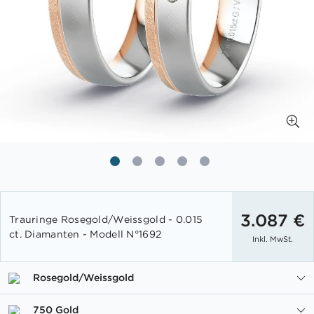
Zum
Anfang
3.087 €
Trauringe Rosegold/Weissgold - 0.015
der
ct. Diamanten - Modell N°1692
Inkl. MwSt.
Bildgalerie
springen
Rosegold/Weissgold
750 Gold