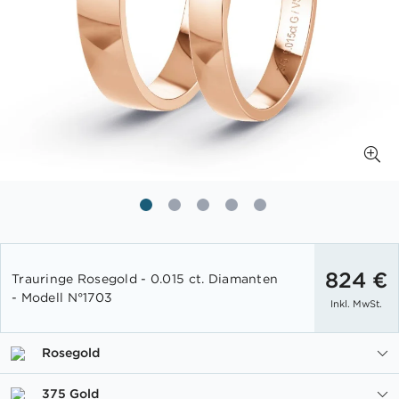
Zum
Anfang
824 €
Trauringe Rosegold - 0.015 ct. Diamanten
der
- Modell N°1703
Inkl. MwSt.
Bildgalerie
springen
Rosegold
375 Gold