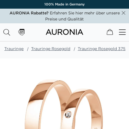
100% Made in Germany
AURONIA Rabatte?
Erfahren Sie hier mehr über unsere
Preise und Qualität
Mein W
Trauringe
Trauringe Rosegold
Trauringe Rosegold 375
Zum
Ende
der
Bildgalerie
springen