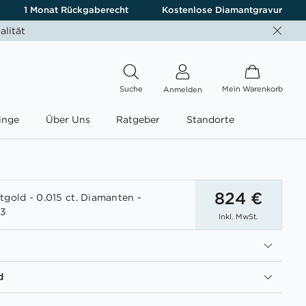
1 Monat Rückgaberecht
Kostenlose Diamantgravur
alität
Suche
Mein Warenkorb
Anmelden
inge
Über Uns
Ratgeber
Standorte
824 €
tgold - 0.015 ct. Diamanten -
03
Inkl. MwSt.
d