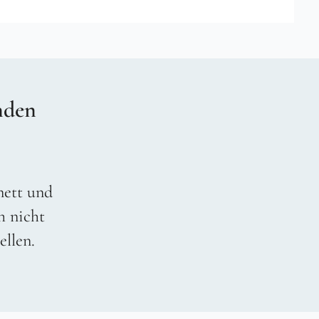
nden
 nett und
h nicht
ellen.