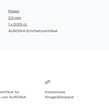
Poliert
3.0 mm
1 x 0.015 ct.
AURONIA Echtheitszertifikat
ertifikat für
Kostenloses
n von AURONIA
Ringgrößenband