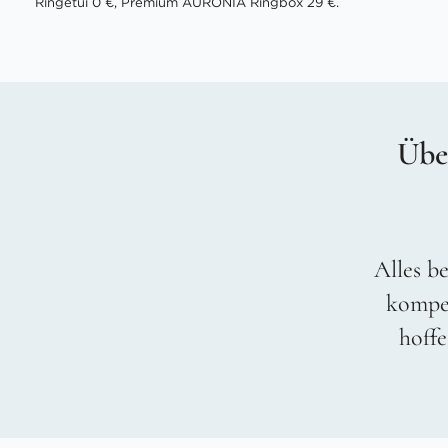
Ringetui 0 €, Premium AURONIA Ringbox 29 €.
Übe
Alles be
kompet
hoffe