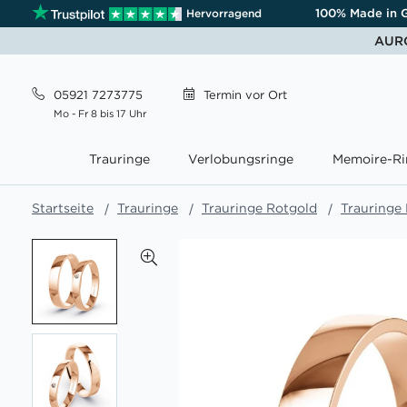
100% Made in 
Hervorragend
AURO
05921 7273775
Termin
vor Ort
Mo - Fr 8 bis 17 Uhr
Trauringe
Verlobungsringe
Memoire-Ri
Startseite
Trauringe
Trauringe Rotgold
Trauringe
Zum
Ende
der
Bildgalerie
springen