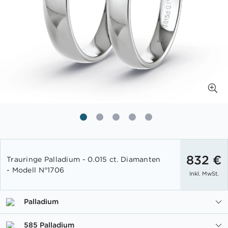
Zum
Anfang
832 €
Trauringe Palladium - 0.015 ct. Diamanten
der
- Modell N°1706
Inkl. MwSt.
Bildgalerie
springen
Palladium
585 Palladium