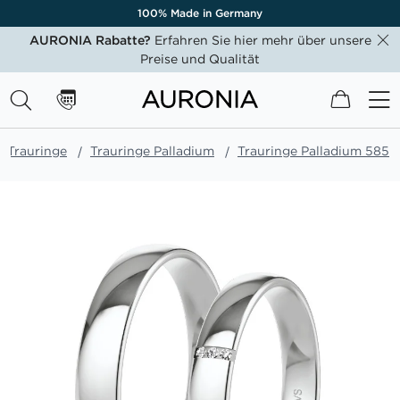
100% Made in Germany
AURONIA Rabatte?
Erfahren Sie hier mehr über unsere
Preise und Qualität
Mein W
Trauringe
Trauringe Palladium
Trauringe Palladium 585
Zum
Ende
der
Bildgalerie
springen