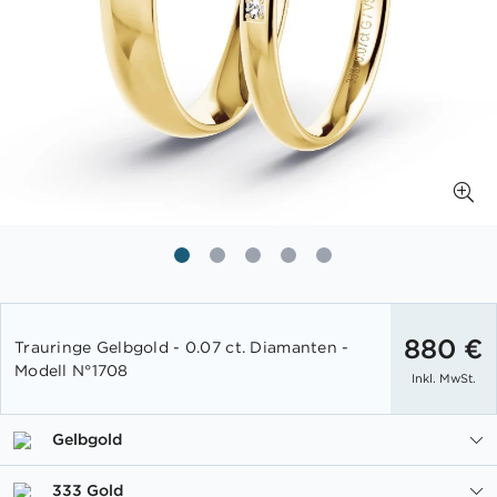
Zum
Anfang
880 €
Trauringe Gelbgold - 0.07 ct. Diamanten -
der
Modell N°1708
Inkl. MwSt.
Bildgalerie
springen
Gelbgold
333 Gold