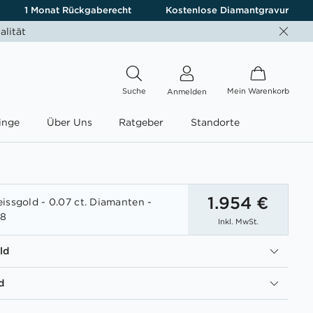
1 Monat Rückgaberecht
Kostenlose Diamantgravur
alität
Suche
Mein Warenkorb
Anmelden
inge
Über Uns
Ratgeber
Standorte
1.954 €
issgold - 0.07 ct. Diamanten -
08
Inkl. MwSt.
ld
d