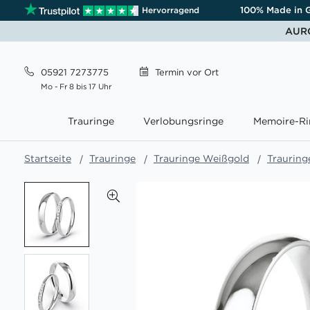
100% Made in 
Hervorragend
AURO
05921 7273775
Termin
vor Ort
Mo - Fr 8 bis 17 Uhr
Trauringe
Verlobungsringe
Memoire-Ri
Startseite
Trauringe
Trauringe Weißgold
Trauring
Zum
Ende
der
Bildgalerie
springen