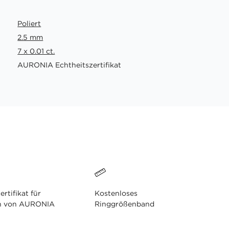
Poliert
2.5 mm
7 x 0.01 ct.
AURONIA Echtheitszertifikat
ertifikat für
Kostenloses
n von AURONIA
Ringgrößenband