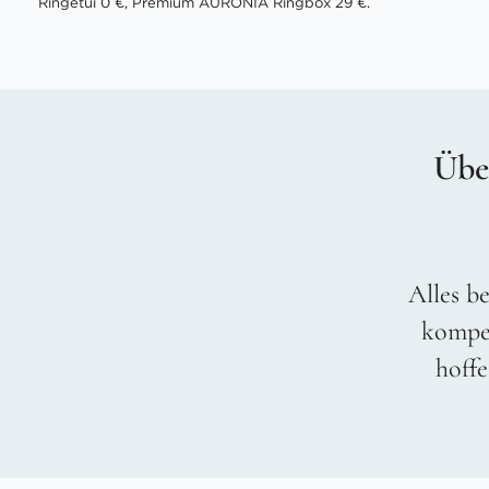
Ringetui 0 €, Premium AURONIA Ringbox 29 €.
Übe
Alles be
kompet
hoffe