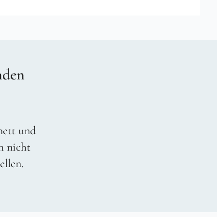
nden
 nett und
h nicht
ellen.