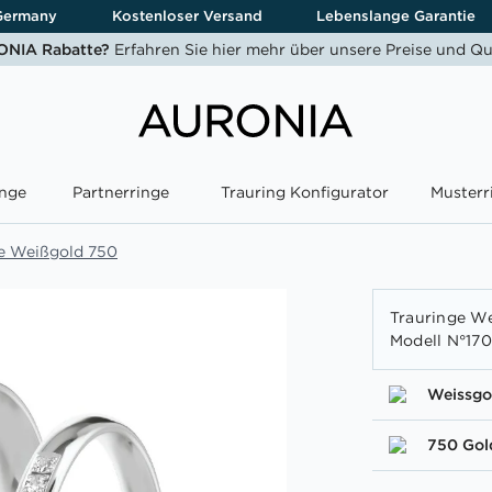
Germany
Kostenloser Versand
Lebenslange Garantie
NIA Rabatte?
Erfahren Sie hier mehr über unsere Preise und Qu
nge
Partnerringe
Trauring Konfigurator
Musterr
e Weißgold 750
Trauringe We
Modell N°17
Weissgo
750 Gol