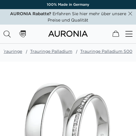
100% Made in Germany
AURONIA Rabatte?
Erfahren Sie hier mehr über unsere
Preise und Qualität
Mein W
Trauringe
Trauringe Palladium
Trauringe Palladium 500
Zum
Ende
der
Bildgalerie
springen