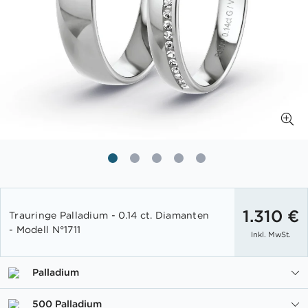
Zum
Anfang
1.310 €
Trauringe Palladium - 0.14 ct. Diamanten
der
- Modell N°1711
Inkl. MwSt.
Bildgalerie
springen
Palladium
500 Palladium