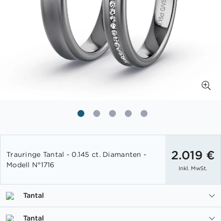
Zum
Anfang
2.019 €
Trauringe Tantal - 0.145 ct. Diamanten -
der
Modell N°1716
Inkl. MwSt.
Bildgalerie
springen
Tantal
Tantal