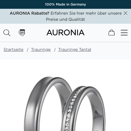
100% Made in Germany
AURONIA Rabatte?
Erfahren Sie hier mehr über unsere
Preise und Qualität
Mein W
Startseite
Trauringe
Trauringe Tantal
Zum
Ende
der
Bildgalerie
springen