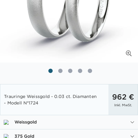
Zum
Anfang
962 €
Trauringe Weissgold - 0.03 ct. Diamanten
der
- Modell N°1724
Inkl. MwSt.
Bildgalerie
springen
Weissgold
375 Gold