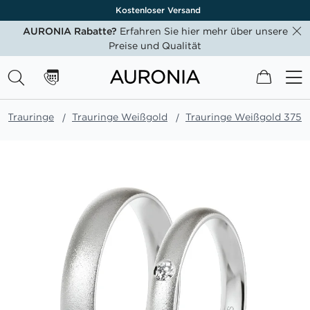
Kostenloser Versand
AURONIA Rabatte?
Erfahren Sie hier mehr über unsere
Preise und Qualität
Mein W
Trauringe
Trauringe Weißgold
Trauringe Weißgold 375
Zum
Ende
der
Bildgalerie
springen