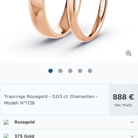
Zum
Anfang
888 €
Trauringe Rosegold - 0.03 ct. Diamanten -
der
Modell N°1728
Inkl. MwSt.
Bildgalerie
springen
Rosegold
375 Gold