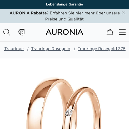
Lebenslange Garantie
AURONIA Rabatte?
Erfahren Sie hier mehr über unsere
Preise und Qualität
Mein W
Trauringe
Trauringe Rosegold
Trauringe Rosegold 375
Zum
Ende
der
Bildgalerie
springen