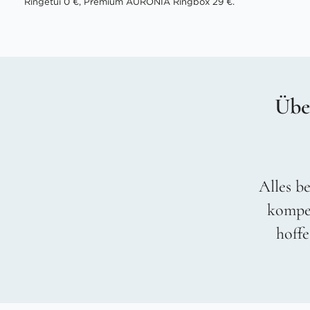
Ringetui 0 €, Premium AURONIA Ringbox 29 €.
Übe
Alles be
kompet
hoffe