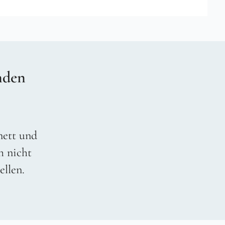
nden
 nett und
h nicht
ellen.