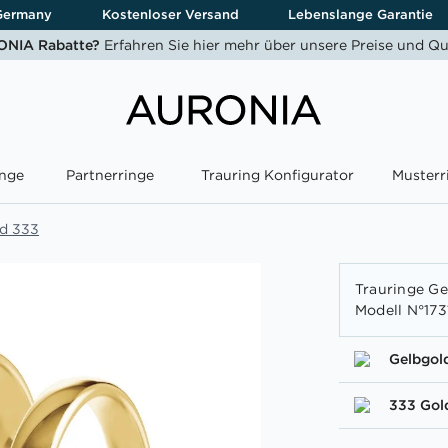
Germany
Kostenloser Versand
Lebenslange Garantie
NIA Rabatte?
Erfahren Sie hier mehr über unsere Preise und Qu
nge
Partnerringe
Trauring Konfigurator
Musterr
ld 333
Trauringe Ge
Modell N°173
Gelbgol
333 Gol