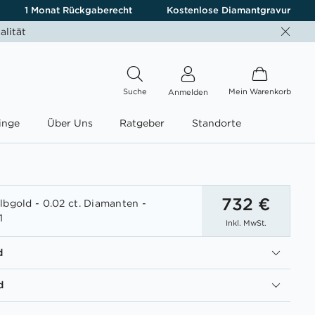
1 Monat Rückgaberecht
Kostenlose Diamantgravur
alität
Suche
Mein Warenkorb
Anmelden
inge
Über Uns
Ratgeber
Standorte
732 €
lbgold - 0.02 ct. Diamanten -
1
Inkl. MwSt.
d
d