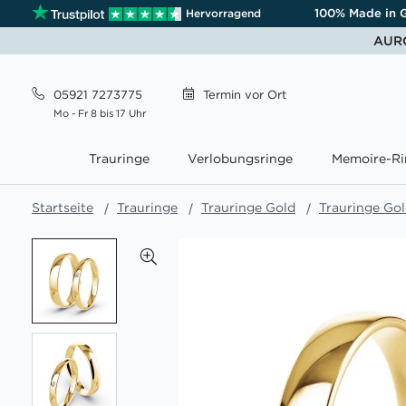
100% Made in 
Hervorragend
AURO
05921 7273775
Termin
vor Ort
Mo - Fr 8 bis 17 Uhr
Trauringe
Verlobungsringe
Memoire-Ri
Startseite
Trauringe
Trauringe Gold
Trauringe Go
Zum
Ende
der
Bildgalerie
springen