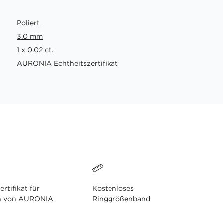
Poliert
3.0 mm
1 x 0.02 ct.
AURONIA Echtheitszertifikat
ertifikat für
Kostenloses
n von AURONIA
Ringgrößenband