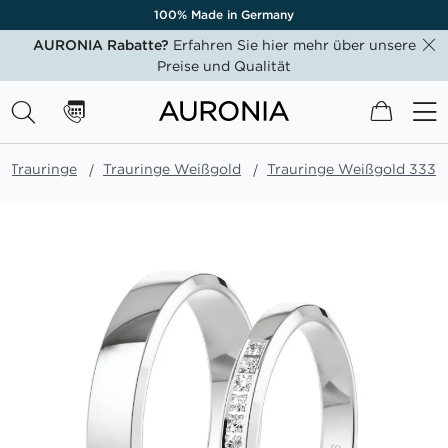
100% Made in Germany
AURONIA Rabatte?
Erfahren Sie hier mehr über unsere
Preise und Qualität
Mein W
Trauringe
Trauringe Weißgold
Trauringe Weißgold 333
Zum
Ende
der
Bildgalerie
springen