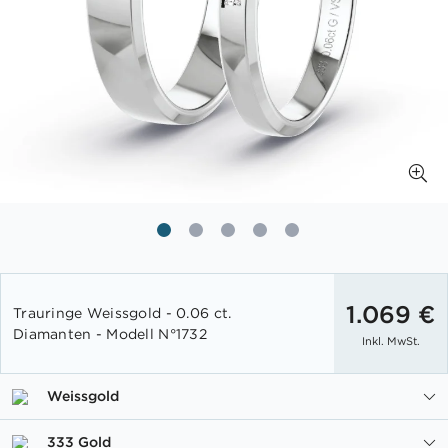
Zum
Anfang
1.069 €
Trauringe Weissgold - 0.06 ct.
der
Diamanten - Modell N°1732
Inkl. MwSt.
Bildgalerie
springen
Weissgold
333 Gold