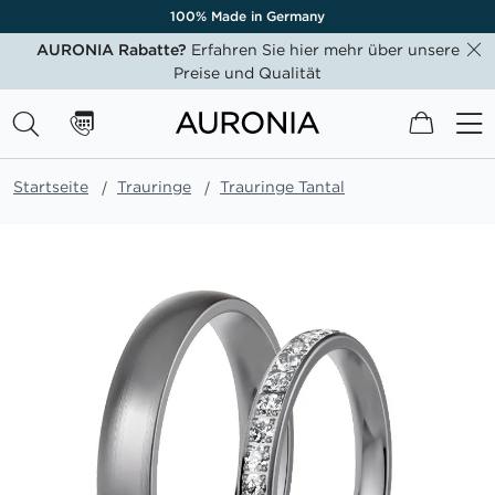
100% Made in Germany
AURONIA Rabatte?
Erfahren Sie hier mehr über unsere
Preise und Qualität
Mein W
Startseite
Trauringe
Trauringe Tantal
Zum
Ende
der
Bildgalerie
springen