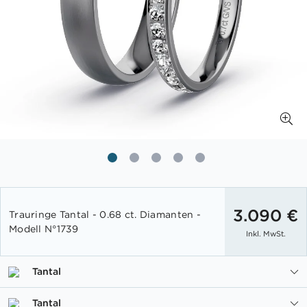
Zum
Anfang
3.090 €
Trauringe Tantal - 0.68 ct. Diamanten -
der
Modell N°1739
Inkl. MwSt.
Bildgalerie
springen
Tantal
Tantal